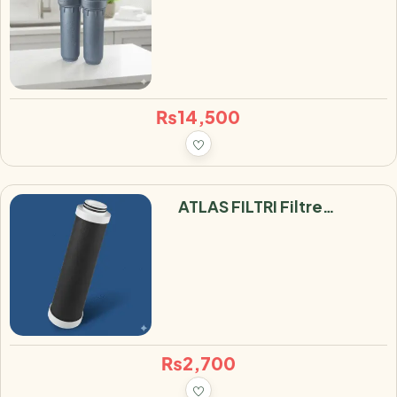
SANIC
₨
14,500
ATLAS FILTRI Filtre
Charbon Actif Anti
Pesticide 0.5 Micron
₨
2,700