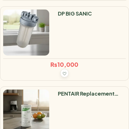
DP BIG SANIC
₨
10,000
PENTAIR Replacement
Filter CBC-BB