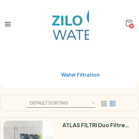
0
Shop
Home
Water Filtration
ATLAS FILTRI Duo Filtre
Sous Évier Anti-Microbien