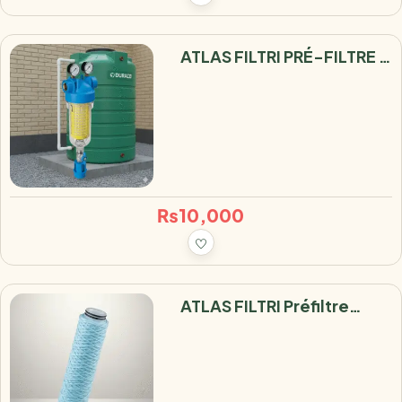
ATLAS FILTRI PRÉ-FILTRE (
SÉDIMENT LAVABLE POUR
RÉSERVOIR D’EAU HYDRA
M )
₨
10,000
ATLAS FILTRI Préfiltre
Sédiment Antimicrobien
SANIC 10 Microns