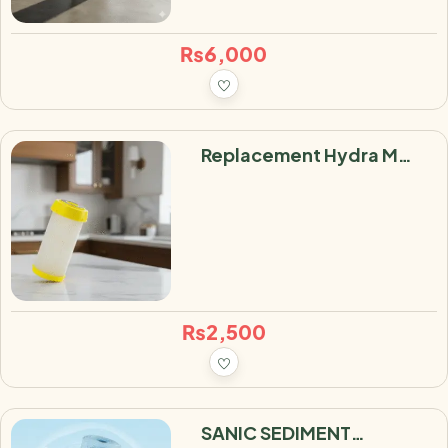
₨
6,000
Replacement Hydra M
Cartridge Filter
₨
2,500
SANIC SEDIMENT