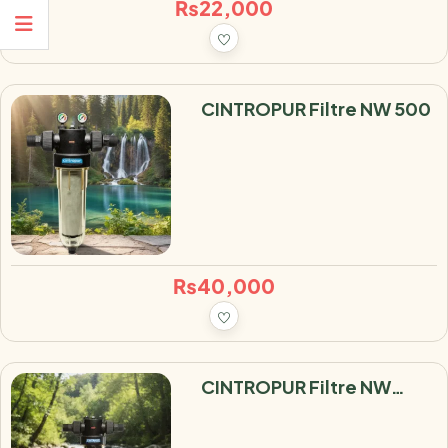
₨
22,000
CINTROPUR Filtre NW 500
₨
40,000
CINTROPUR Filtre NW
500TE ( Filtration Charbon
Actif Pour Maison )