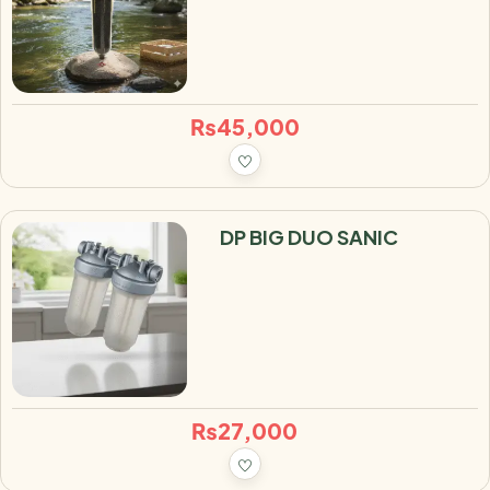
₨
45,000
DP BIG DUO SANIC
₨
27,000