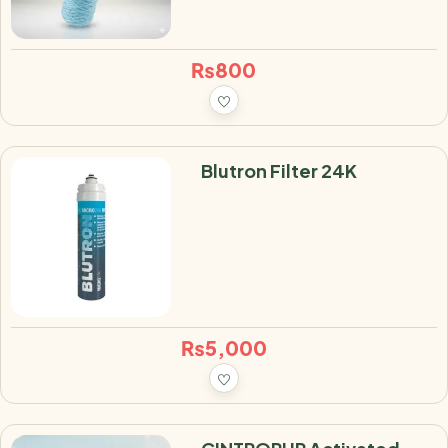
₨
800
Blutron Filter 24K
₨
5,000