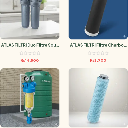
ATLAS FILTRI Duo Filtre Sous
ATLAS FILTRI Filtre Charbon
Évier Anti-Microbien SANIC
Actif Anti Pesticide 0.5
Micron
₨
14,500
₨
2,700