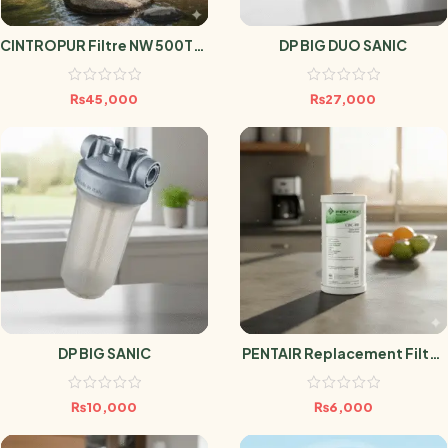
CINTROPUR Filtre NW 500TE (
DP BIG DUO SANIC
Filtration Charbon Actif
Pour Maison )
₨
45,000
₨
27,000
DP BIG SANIC
PENTAIR Replacement Filter
CBC-BB
₨
10,000
₨
6,000