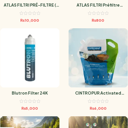
ATLAS FILTRI PRÉ-FILTRE (
ATLAS FILTRI Préfiltre
SÉDIMENT LAVABLE POUR
Sédiment Antimicrobien
RÉSERVOIR D’EAU HYDRA M )
SANIC 10 Microns
₨
10,000
₨
800
Blutron Filter 24K
CINTROPUR Activated
Carbon – Box 3.4L
₨
5,000
₨
6,000