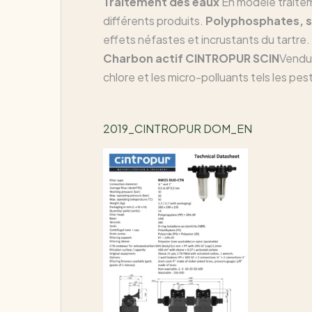
Traitement des eaux
En modèle traitem
différents produits.
Polyphosphates, si
effets néfastes et incrustants du tartre. 
Charbon actif CINTROPUR SCIN
Vendu 
chlore et les micro-polluants tels les pe
2019_CINTROPUR DOM_EN