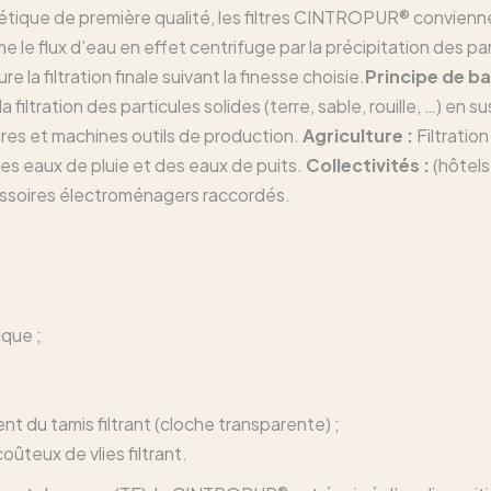
tique de première qualité, les filtres CINTROPUR® convienne
e flux d’eau en effet centrifuge par la précipitation des par
 la filtration finale suivant la finesse choisie.
Principe de b
 la filtration des particules solides (terre, sable, rouille, …) en
res et machines outils de production.
Agriculture :
Filtration
des eaux de pluie et des eaux de puits.
Collectivités :
(hôtels,
essoires électroménagers raccordés.
ique ;
nt du tamis filtrant (cloche transparente) ;
ûteux de vlies filtrant.