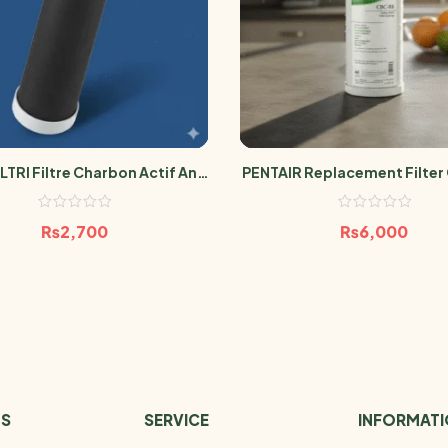
LTRI Filtre Charbon Actif Anti
PENTAIR Replacement Filte
Pesticide 0.5 Micron
₨
2,700
₨
6,000
US
SERVICE
INFORMAT