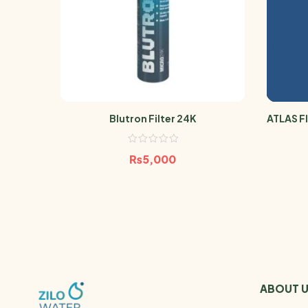
Blutron Filter 24K
ATLAS FI
₨
5,000
ABOUT 