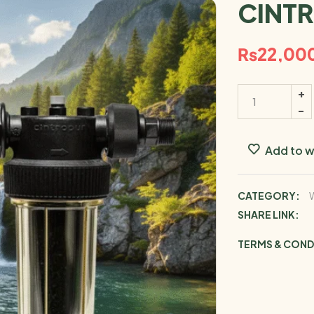
CINTR
₨
22,00
Add to w
CATEGORY:
W
SHARE LINK:
TERMS & COND