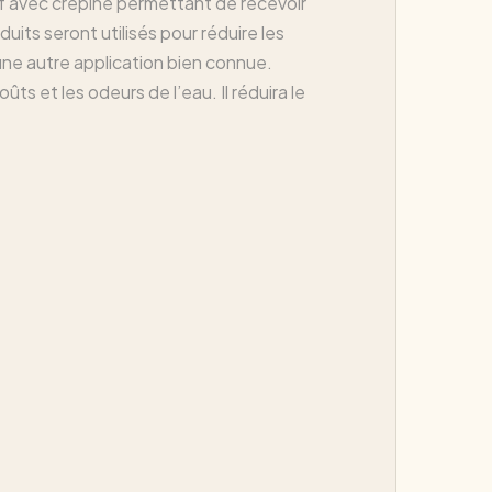
f avec crépine permettant de recevoir
uits seront utilisés pour réduire les
 une autre application bien connue.
 et les odeurs de l’eau. Il réduira le