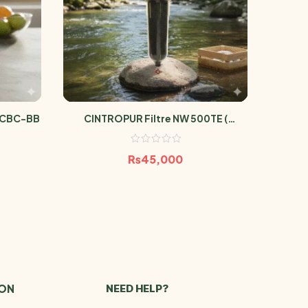
r CBC-BB
CINTROPUR Filtre NW 500TE (
CINTRO
Filtration Charbon Actif Pour Maison
)
₨
45,000
ION
NEED HELP?