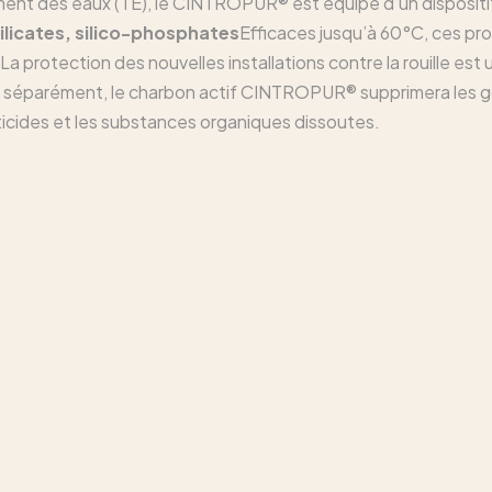
ent des eaux (TE), le CINTROPUR® est équipé d’un dispositi
licates, silico-phosphates
Efficaces jusqu’à 60°C, ces prod
La protection des nouvelles installations contre la rouille est
séparément, le charbon actif CINTROPUR® supprimera les goûts
sticides et les substances organiques dissoutes.