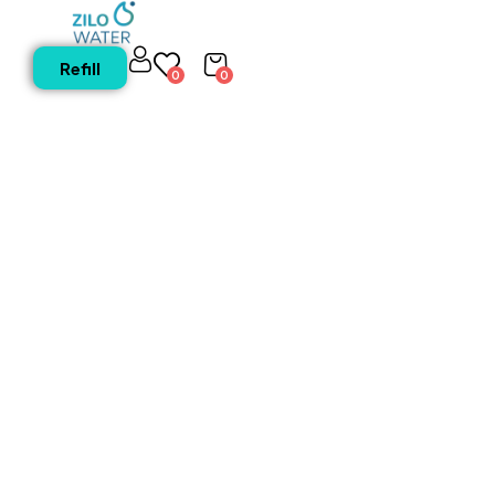
Refill
0
0